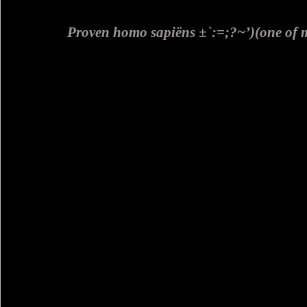
Proven homo sapiëns ±`:=;?~’)(one of 